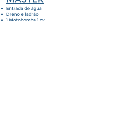
Entrada de água
Dreno e ladrão
1 Motobomba 1 cv
2 Acionadores pneumáticos antichoque
8 Mini jatos
2 Jatos direcionais
2 Turbo jatos
1 Aquecedor elétrico analógico
3 Apoios de cabeça
2 Oxigenadores – Controle da
intensidade de ar dos jatos
2 Bocais de sucção
PREMIUM
Entrada de água
Dreno e ladrão
1 Motobomba 1 cv
3 Acionadores pneumáticos antichoque
8 Mini jatos
2 Jatos direcionais
2 Turbo jatos
1 Aquecedor elétrico analógico