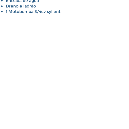
Entrada de água
Dreno e ladrão
1 Motobomba 3/4cv syllent
2 Acionadores pneumáticos antichoque
1 Alça de segurança
5 Jatos direcionais
1 Turbo jato
1 Aquecedor elétrico analógico
1 Apoio de cabeça
2 Oxigenadores – Controle da
intensidade de ar dos jatos
2 Bocais de Sucção
PREMIUM
Entrada de água
Dreno e ladrão
1 Motobomba 3/4cv syllent
3 Acionadores pneumáticos antichoque
1 Alça de segurança
5 Jatos direcionais
1 Turbo jato
1 Aquecedor elétrico analógico
1 Apoio de cabeça
1 Cromoterapia