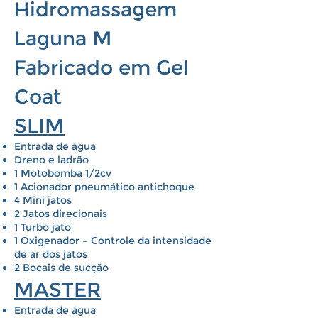
Hidromassagem
Laguna M
Fabricado em Gel
Coat
SLIM
Entrada de água
Dreno e ladrão
1 Motobomba 1/2cv
1 Acionador pneumático antichoque
4 Mini jatos
2 Jatos direcionais
1 Turbo jato
1 Oxigenador – Controle da intensidade
de ar dos jatos
2 Bocais de sucção
MASTER
Entrada de água